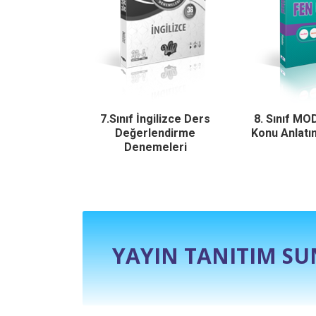
Gün Paragraf
7.Sınıf İngilizce Ders
8. Sınıf MOD
ankası
Değerlendirme
Konu Anlatım
Denemeleri
YAYIN TANITIM S