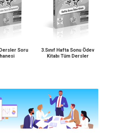
 Dersler Soru
3.Sınıf Hafta Sonu Ödev
3.Sınıf Hafta
hanesi
Kitabı Tüm Dersler
Fen B