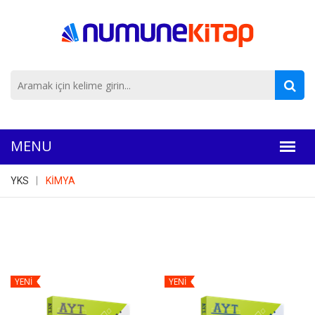
YKS
KİMYA
YENİ
YENİ