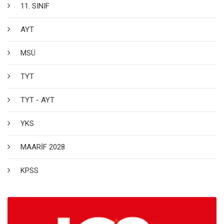
11. SINIF
AYT
MSÜ
TYT
TYT - AYT
YKS
MAARİF 2028
KPSS