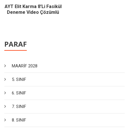
AYT Elit Karma 8'li Fasikül
Deneme Video Çözümlü
PARAF
MAARİF 2028
5. SINIF
6. SINIF
7. SINIF
8. SINIF