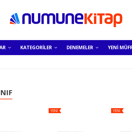
LAR
KATEGORİLER
DENEMELER
YENİ MÜF
INIF
YENİ
YENİ