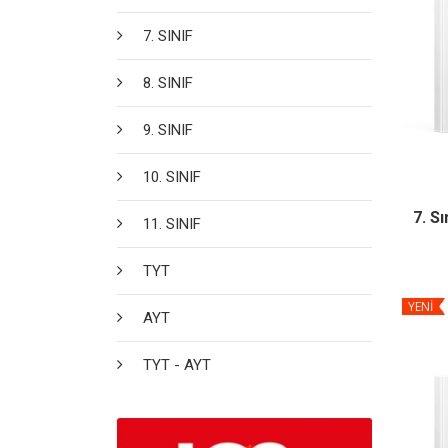
7. SINIF
8. SINIF
9. SINIF
10. SINIF
7. S
11. SINIF
TYT
YENİ
AYT
TYT - AYT