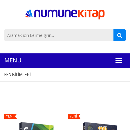
FEN BİLİMLERİ
YENİ
YENİ