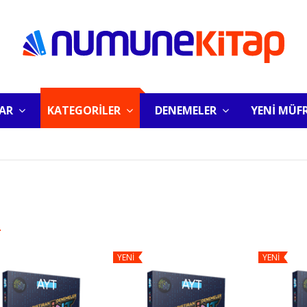
LAR
KATEGORİLER
DENEMELER
YENİ MÜF
T
YENİ
YENİ