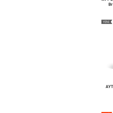
Br
YENİ
AYT