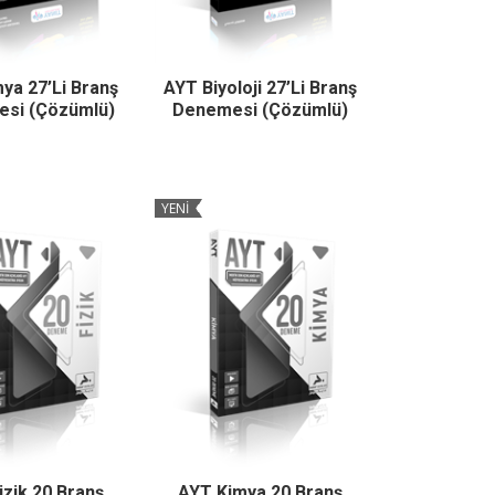
ya 27’Li Branş
AYT Biyoloji 27’Li Branş
si (Çözümlü)
Denemesi (Çözümlü)
YENİ
izik 20 Branş
AYT Kimya 20 Branş