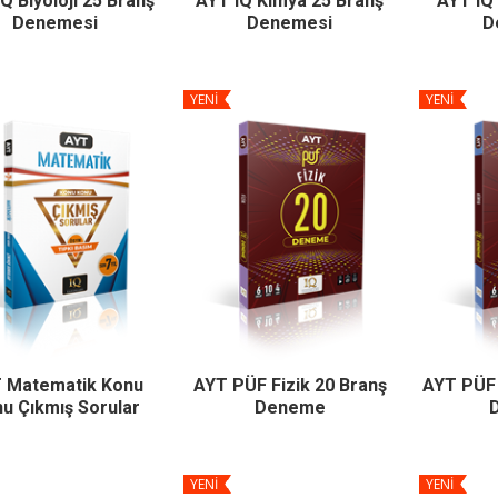
Q Biyoloji 25 Branş
AYT IQ Kimya 25 Branş
AYT IQ 
Denemesi
Denemesi
D
YENİ
YENİ
 Matematik Konu
AYT PÜF Fizik 20 Branş
AYT PÜF 
u Çıkmış Sorular
Deneme
YENİ
YENİ