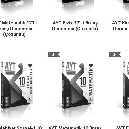
 Matematik 17’Li
AYT Fizik 27’Li Branş
AYT Kim
ranş Denemesi
Denemesi (Çözümlü)
Deneme
(Çözümlü)
YENİ
YENİ
debiyat Sosyal-1 10
AYT Matematik 10 Branş
AYT F