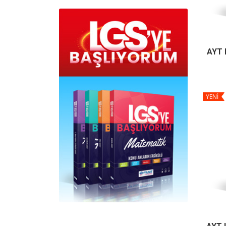
AYT B
YENİ