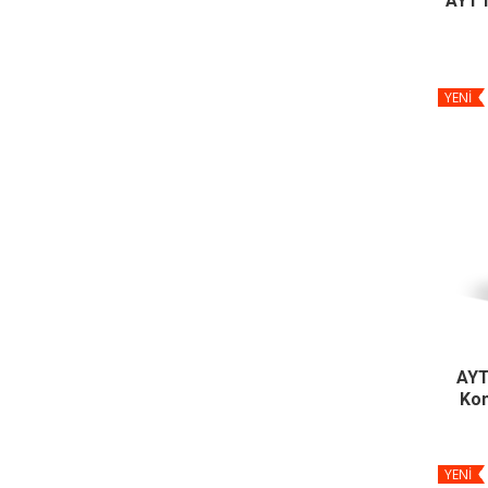
AYT I
YENİ
AYT
Kon
YENİ