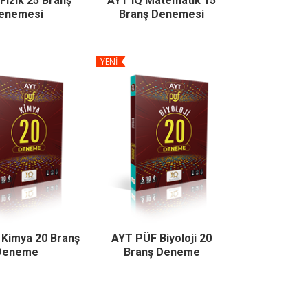
Fizik 25 Branş
AYT IQ Matematik 15
enemesi
Branş Denemesi
YENİ
Kimya 20 Branş
AYT PÜF Biyoloji 20
Deneme
Branş Deneme