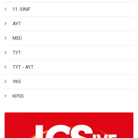
11. SINIF
AYT
MSÜ
TYT
TYT - AYT
YKS
KPSS