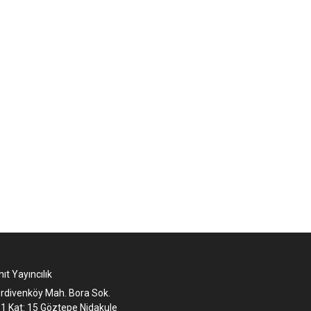
ıt Yayıncılık
rdivenköy Mah. Bora Sok.
:1 Kat: 15 Göztepe Nidakule