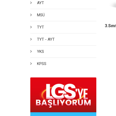
AYT
MSÜ
3.Sın
TYT
TYT - AYT
YKS
KPSS