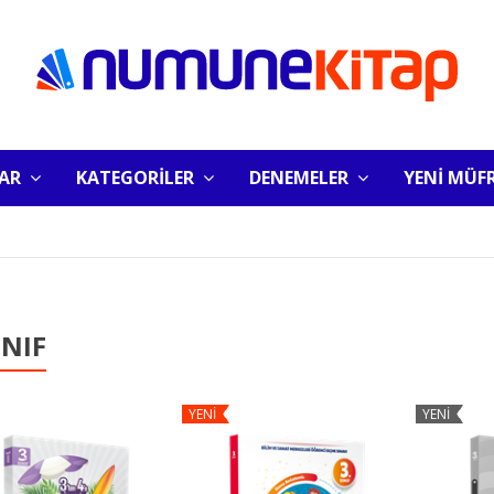
LAR
KATEGORİLER
DENEMELER
YENİ MÜF
INIF
YENİ
YENİ