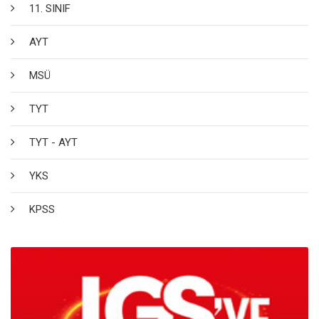
11. SINIF
AYT
MSÜ
TYT
TYT - AYT
YKS
KPSS