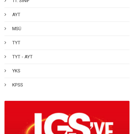
11. SINIF
AYT
MSÜ
TYT
TYT - AYT
YKS
KPSS