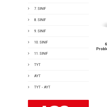
7. SINIF
8. SINIF
9. SINIF
10. SINIF
6
Probl
11. SINIF
TYT
AYT
TYT - AYT